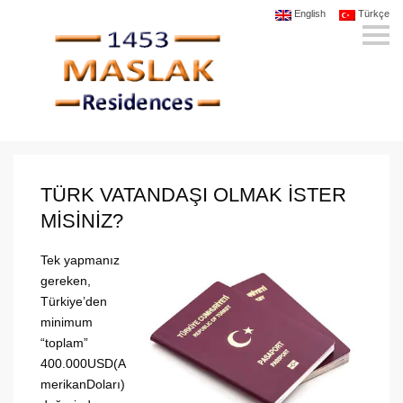
English
Türkçe
S
k
i
p
n
a
v
i
g
a
t
i
o
TÜRK VATANDAŞI OLMAK ISTER
n
MISINIZ?
Tek yapmanız
gereken,
Türkiye’den
minimum
“toplam”
400.000USD(A
merikanDoları)